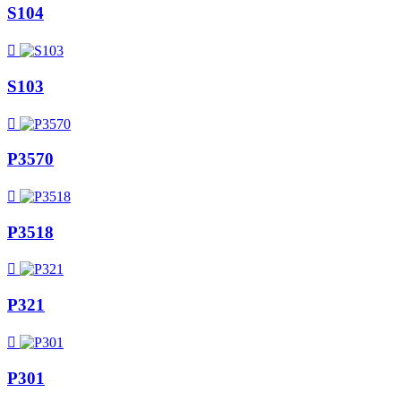
S104

S103

P3570

P3518

P321

P301