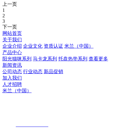
上一页
1
2
3
下一页
网站首页
关于我们
企业介绍
企业文化
资质认证
米兰（中国）
产品中心
阳光猫咪系列
马卡龙系列
托盘热垫系列
查看更多
新闻资讯
公司动态
行业动态
新品促销
加入我们
人才招聘
米兰（中国）
米兰（中国）
地址 : 惠州市惠阳区镇隆镇皇后村石屋
手机 :
189 3325 3280
（周小姐）
电话：
86-752-3299680