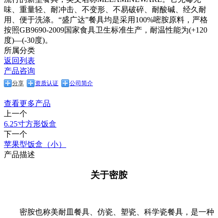
味、重量轻、耐冲击、不变形、不易破碎、耐酸碱、经久耐
用、便于洗涤。“盛广达”餐具均是采用100%嘧胺原料，严格
按照GB9690-2009国家食具卫生标准生产，耐温性能为(+120
度)—(-30度)。
所属分类
返回列表
产品咨询
分享
资质认证
公司简介
查看更多产品
上一个
6.25寸方形饭盒
下一个
苹果型饭盒（小）
产品描述
关于密胺
密胺也称美耐皿餐具、仿瓷、塑瓷、科学瓷餐具，是一种