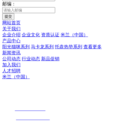
邮编：
提交
网站首页
关于我们
企业介绍
企业文化
资质认证
米兰（中国）
产品中心
阳光猫咪系列
马卡龙系列
托盘热垫系列
查看更多
新闻资讯
公司动态
行业动态
新品促销
加入我们
人才招聘
米兰（中国）
米兰（中国）
地址 : 惠州市惠阳区镇隆镇皇后村石屋
手机 :
189 3325 3280
（周小姐）
电话：
86-752-3299680
Email：
704659751@qq.com