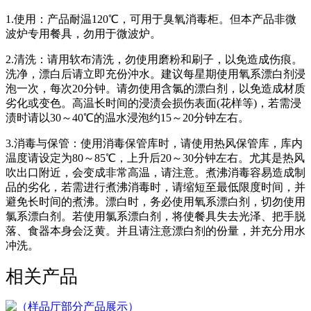
1.使用：产品耐温120℃，可用于臭氧消毒柜。但本产品非微
波炉专用餐具，勿用于微波炉。
2.清洗：请用软布清洗，勿使用磨粉和刷子，以免造成伤痕。
洗净，漂白后请立即充份沖水。建议每星期使用氧系漂白剂浸
泡一次，每次20分钟。请勿使用含氯的漂白剂，以免造成材质
劣化或变色。高温长时间的浸渍会损伤表面(花样等)，若需浸
渍时请以30～40℃的温水浸泡约15～20分钟左右。
3.消毒与保管：使用消毒保管库时，请使用热风保管库，库内
温度请设定为80～85℃，上升后20～30分钟左右。尤其是热风
吹出口附近，会变成非常高温，请注意。煮沸消毒容易造成制
品的劣化，若需进行煮沸消毒时，请缩短至最低限度时间，并
避免长时间的煮沸。漂白时，务必使用氧系漂白剂，切勿使用
氯系漂白剂。若使用氯系漂白剂，将使餐具失去光泽、把手脱
落、食器本身会泛黄。并且请注意漂白剂的份量，并充分用水
冲洗。
相关产品