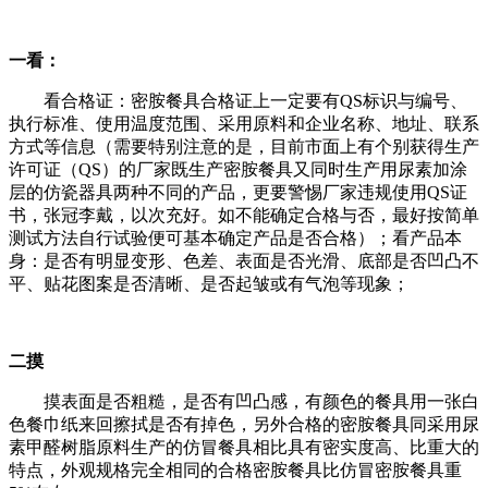
一看：
看合格证：密胺餐具合格证上一定要有QS标识与编号、
执行标准、使用温度范围、采用原料和企业名称、地址、联系
方式等信息（需要特别注意的是，目前市面上有个别获得生产
许可证（QS）的厂家既生产密胺餐具又同时生产用尿素加涂
层的仿瓷器具两种不同的产品，更要警惕厂家违规使用QS证
书，张冠李戴，以次充好。如不能确定合格与否，最好按简单
测试方法自行试验便可基本确定产品是否合格）；看产品本
身：是否有明显变形、色差、表面是否光滑、底部是否凹凸不
平、贴花图案是否清晰、是否起皱或有气泡等现象；
二摸
摸表面是否粗糙，是否有凹凸感，有颜色的餐具用一张白
色餐巾纸来回擦拭是否有掉色，另外合格的密胺餐具同采用尿
素甲醛树脂原料生产的仿冒餐具相比具有密实度高、比重大的
特点，外观规格完全相同的合格密胺餐具比仿冒密胺餐具重