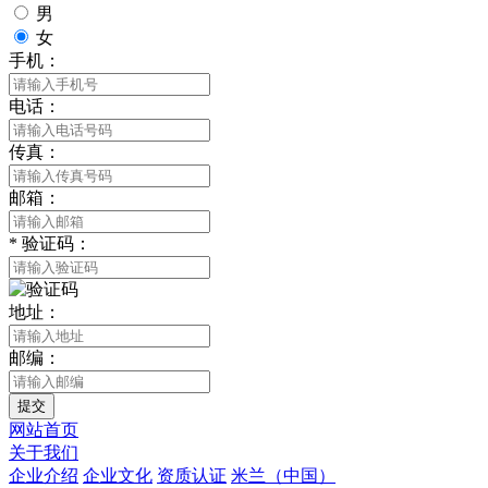
男
女
手机：
电话：
传真：
邮箱：
*
验证码：
地址：
邮编：
提交
网站首页
关于我们
企业介绍
企业文化
资质认证
米兰（中国）