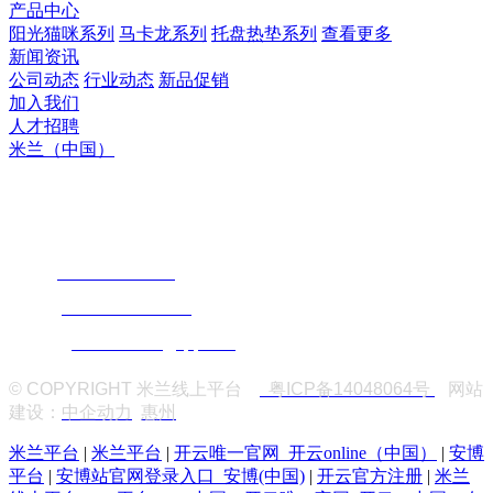
产品中心
阳光猫咪系列
马卡龙系列
托盘热垫系列
查看更多
新闻资讯
公司动态
行业动态
新品促销
加入我们
人才招聘
米兰（中国）
米兰（中国）
地址 : 惠州市惠阳区镇隆镇皇后村石屋
手机 :
189 3325 3280
（周小姐）
电话：
86-752-3299680
Email：
704659751@qq.com
© COPYRIGHT 米兰线上平台
粤ICP备14048064号
网站
建设：
中企动力
惠州
米兰平台
|
米兰平台
|
开云唯一官网_开云online（中国）
|
安博
平台
|
安博站官网登录入口_安博(中国)
|
开云官方注册
|
米兰