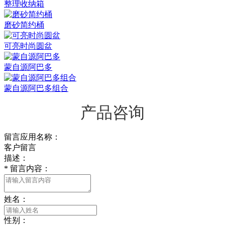
整理收纳箱
磨砂简约桶
可亮时尚圆盆
蒙自源阿巴多
蒙自源阿巴多组合
产品咨询
留言应用名称：
客户留言
描述：
*
留言内容：
姓名：
性别：