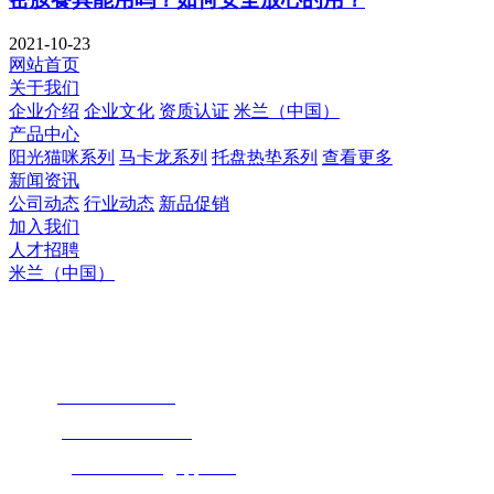
2021-10-23
网站首页
关于我们
企业介绍
企业文化
资质认证
米兰（中国）
产品中心
阳光猫咪系列
马卡龙系列
托盘热垫系列
查看更多
新闻资讯
公司动态
行业动态
新品促销
加入我们
人才招聘
米兰（中国）
米兰（中国）
地址 : 惠州市惠阳区镇隆镇皇后村石屋
手机 :
189 3325 3280
（周小姐）
电话：
86-752-3299680
Email：
704659751@qq.com