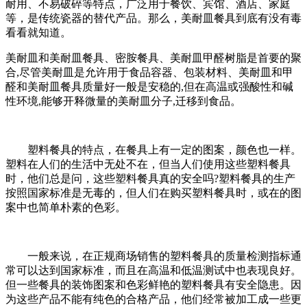
耐用、不易破碎等特点，广泛用于餐饮、宾馆、酒店、家庭
等，是传统瓷器的替代产品。那么，美耐皿餐具到底有没有毒
看看就知道。
美耐皿和美耐皿餐具、密胺餐具、美耐皿甲醛树脂是首要的聚
合,尽管美耐皿是允许用于食品容器、包装材料、美耐皿和甲
醛和美耐皿餐具质量好一般是安稳的,但在高温或强酸性和碱
性环境,能够开释微量的美耐皿分子,迁移到食品。
塑料餐具的特点，在餐具上有一定的图案，颜色也一样。
塑料在人们的生活中无处不在，但当人们使用这些塑料餐具
时，他们总是问，这些塑料餐具真的安全吗?塑料餐具的生产
按照国家标准是无毒的，但人们在购买塑料餐具时，或在的图
案中也简单朴素的色彩。
一般来说，在正规商场销售的塑料餐具的质量检测指标通
常可以达到国家标准，而且在高温和低温测试中也表现良好。
但一些餐具的装饰图案和色彩鲜艳的塑料餐具有安全隐患。因
为这些产品不能有纯色的合格产品，他们经常被加工成一些更